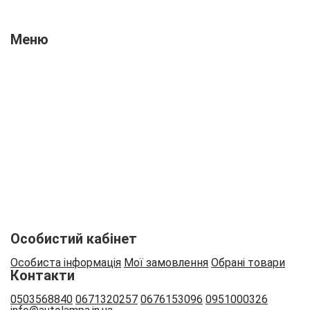
Меню
Про нас
Новини
Відгуки
Оплата і доставка
Контакти
Вакансії
Співпраця
Особистий кабінет
Особиста інформація
Мої замовлення
Обрані товари
Контакти
0503568840
0671320257
0676153096
0951000326