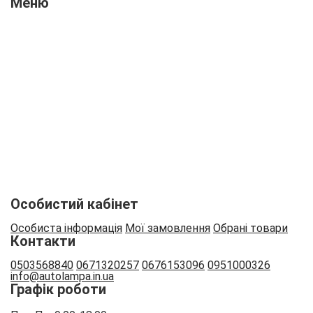
Меню
Про нас
Новини
Відгуки
Оплата і доставка
Контакти
Вакансії
Співпраця
Особистий кабінет
Особиста інформація
Мої замовлення
Обрані товари
Контакти
0503568840
0671320257
0676153096
0951000326
info
@autolampa.in.ua
Графік роботи