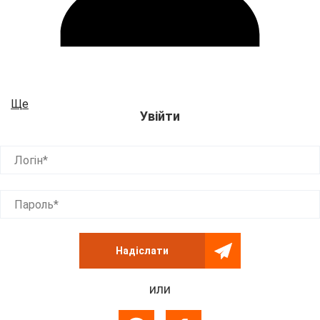
Ще
Увійти
Логін*
Пароль*
Надіслати
или