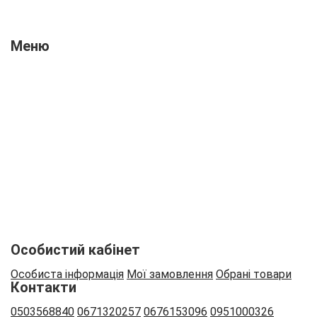
Меню
Про нас
Новини
Відгуки
Оплата і доставка
Контакти
Вакансії
Співпраця
Особистий кабінет
Особиста інформація
Мої замовлення
Обрані товари
Контакти
0503568840
0671320257
0676153096
0951000326