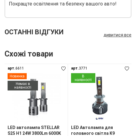
Покращте освітлення та безпеку вашого авто!
ОСТАННІ ВІДГУКИ
дивитися все
Схожі товари
арт.
6611
арт.
3771
Новинка
В
наявності
Немає в
наявності
LED автолампа STELLAR
LED Автолампа для
S25 H1 24W 3800Lm 6000K
головного світла K9