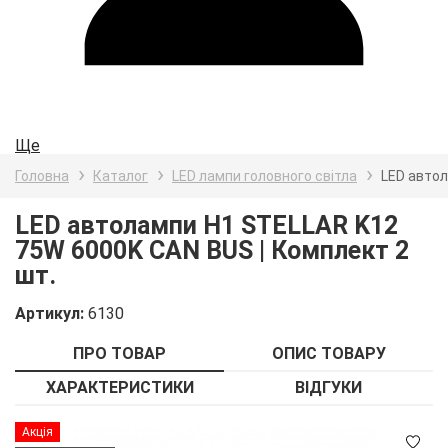
Ще
Головна
Каталог
LED лампи головного світла
LED автол
LED автолампи H1 STELLAR K12
75W 6000K CAN BUS | Комплект 2
шт.
Артикул:
6130
ПРО ТОВАР
ОПИС ТОВАРУ
ХАРАКТЕРИСТИКИ
ВІДГУКИ
Детальніше
Акція