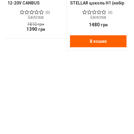
12-20V CANBUS
STELLAR цоколь H1 (набір
вбудований драйвер та
2 шт.)
(0)
(0)
кулер
0 відгуків
0 відгуків
1810
грн
1480
грн
1390
грн
В кошик