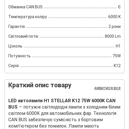
Обманка CAN BUS
Є
Температура коліру
6000 K
Гарантія
2 роки
Світловий потік
8000 Lm
Цоколь
H1
Потужність
75W
Серія
K12
Краткий опис товару
дивитися все
LED автолампи H1 STELLAR K12 75W 6000K CAN
BUS
— потужні світлодіодні лампи з холодним білим
світлом 6000K для автомобільних фар. Технологія
CAN BUS забезпечує сумісність з бортовим
комп'ютером без помилок. Лампи мають