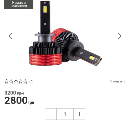
про
Немає в
наявності
LED
автолампи
H1
STELLAR
K12
75W
6000K
CAN
BUS
|
Комплект
2
0 відгуків
(0)
шт.
3200
грн
2800
грн
-
+