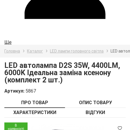
Ще
Головна
Каталог
LED лампи головного світла
LED автол
LED автолампа D2S 35W, 4400LM,
6000K Ідеальна заміна ксенону
(комплект 2 шт.)
Артикул:
5867
ПРО ТОВАР
ОПИС ТОВАРУ
ХАРАКТЕРИСТИКИ
ВІДГУКИ
Детальніше
В
наявності