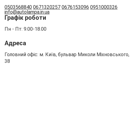
0503568840
0671320257
0676153096
0951000326
info
@autolampa.in.ua
Графік роботи
Пн - Пт: 9.00-18.00
Адреса
Головний офіс: м. Київ, бульвар Миколи Міхновського,
38