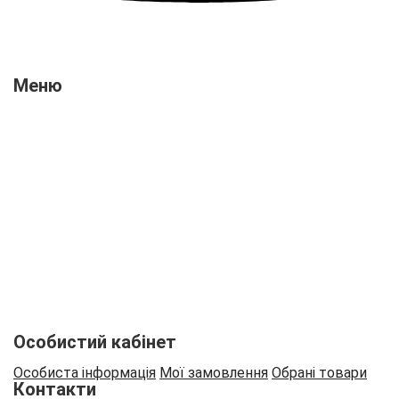
Меню
Про нас
Новини
Відгуки
Оплата і доставка
Контакти
Вакансії
Співпраця
Особистий кабінет
Особиста інформація
Мої замовлення
Обрані товари
Контакти