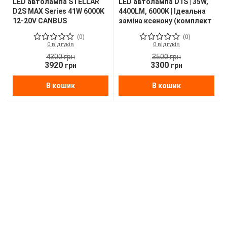
LED автолампа STELLAR
LED автолампа D1S | 35W,
D2S MAX Series 41W 6000K
4400LM, 6000K | Ідеальна
12-20V CANBUS
заміна ксенону (комплект
бездротова (комплект 2
2 шт.)
(0)
(0)
шт.)
0 відгуків
0 відгуків
4300
грн
3500
грн
3920
3300
грн
грн
В кошик
В кошик