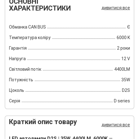
ОСНОВНІ
ХАРАКТЕРИСТИКИ
дивитися все
Обманка CAN BUS
Є
Температура коліру
6000 K
Гарантія
2 роки
Напруга
12 V
Світловий потік
4400LM
Потужність
35W
Цоколь
D2S
Серія
D series
Краткий опис товару
дивитися все
LED автолампи D2S | 35W, 4400LM, 6000K
—