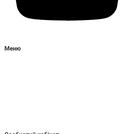
Меню
Про нас
Новини
Відгуки
Оплата і доставка
Контакти
Вакансії
Співпраця