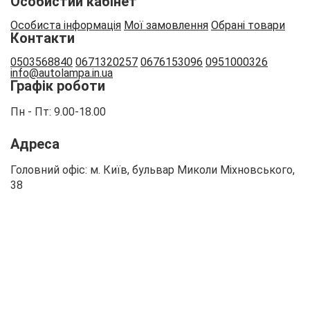
Особистий кабінет
Особиста інформація
Мої замовлення
Обрані товари
Контакти
0503568840
0671320257
0676153096
0951000326
info
@autolampa.in.ua
Графік роботи
Пн - Пт: 9.00-18.00
Адреса
Головний офіс: м. Київ, бульвар Миколи Міхновського,
38