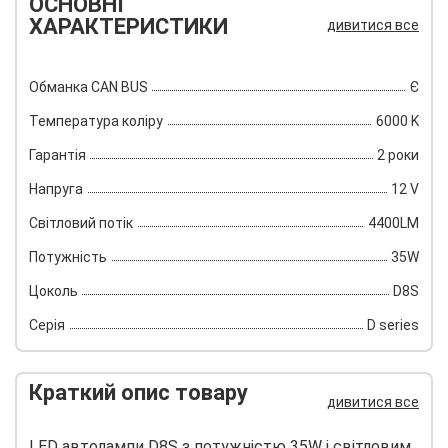
ОСНОВНІ
ХАРАКТЕРИСТИКИ
дивитися все
Обманка CAN BUS
Є
Температура коліру
6000 K
Гарантія
2 роки
Напруга
12 V
Світловий потік
4400LM
Потужність
35W
Цоколь
D8S
Серія
D series
Краткий опис товару
дивитися все
LED автолампи D8S з потужністю 35W і світловим