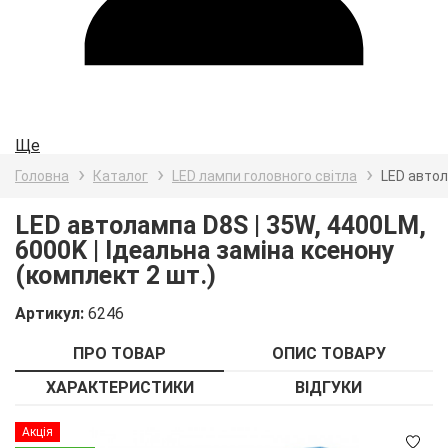
Ще
Головна
Каталог
LED лампи головного світла
LED автол
LED автолампа D8S | 35W, 4400LM,
6000K | Ідеальна заміна ксенону
(комплект 2 шт.)
Артикул:
6246
ПРО ТОВАР
ОПИС ТОВАРУ
ХАРАКТЕРИСТИКИ
ВІДГУКИ
Детальніше
Акція