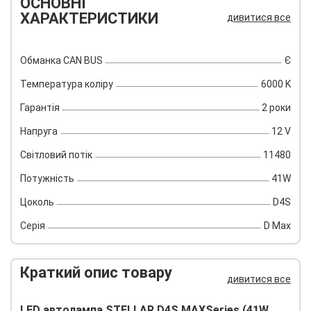
ОСНОВНІ
ХАРАКТЕРИСТИКИ
дивитися все
Обманка CAN BUS
Є
Температура коліру
6000 K
Гарантія
2 роки
Напруга
12 V
Світловий потік
11480
Потужність
41W
Цоколь
D4S
Серія
D Max
Краткий опис товару
дивитися все
LED автолампа STELLAR D4S MAXSeries (41W,