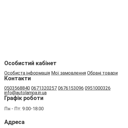
Новини
Відгуки
Оплата і доставка
Контакти
Вакансії
Співпраця
Особистий кабінет
Особиста інформація
Мої замовлення
Обрані товари
Контакти
0503568840
0671320257
0676153096
0951000326
info
@autolampa.in.ua
Графік роботи
Пн - Пт: 9.00-18.00
Адреса