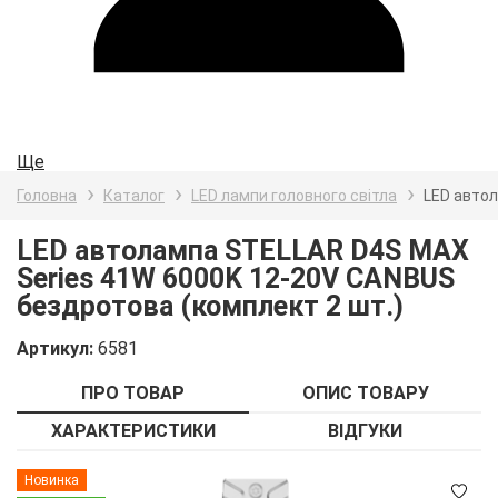
Ще
Головна
Каталог
LED лампи головного світла
LED автол
LED автолампа STELLAR D4S MAX
Series 41W 6000K 12-20V CANBUS
бездротова (комплект 2 шт.)
Артикул:
6581
ПРО ТОВАР
ОПИС ТОВАРУ
ХАРАКТЕРИСТИКИ
ВІДГУКИ
Детальніше
Новинка